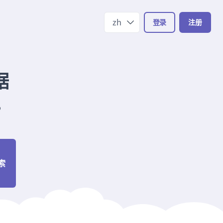
zh
登录
注册
据
。
索